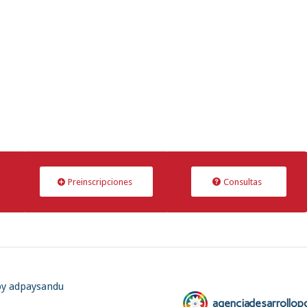
Preinscripciones
Consultas
by adpaysandu
agenciadesarrollop