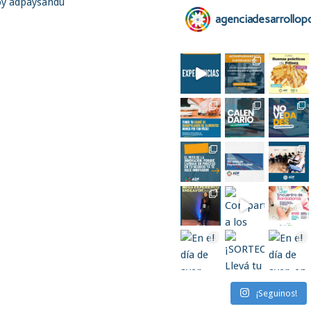
by adpaysandu
agenciadesarrollop
¡Seguinos!