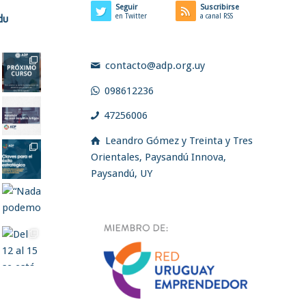
Seguir
Suscribirse
du
en Twitter
a canal RSS
contacto@adp.org.uy
098612236
47256006
Leandro Gómez y Treinta y Tres
Orientales, Paysandú Innova,
Paysandú, UY