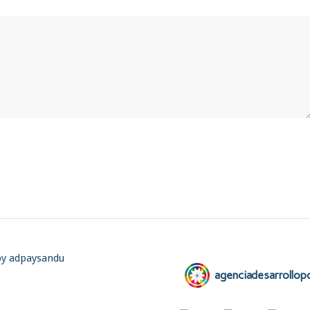
by adpaysandu
agenciadesarrollop