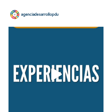
agenciadesarrollopdu