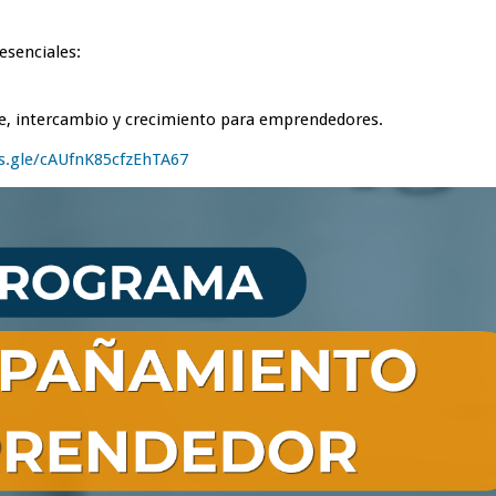
esenciales:
je, intercambio y crecimiento para emprendedores.
s.gle/cAUfnK85cfzEhTA67