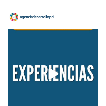
agenciadesarrollopdu