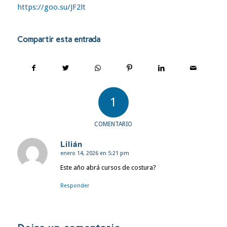
https://goo.su/JF2lt
Compartir esta entrada
1
COMENTARIO
Lilián
enero 14, 2026 en 5:21 pm
Dice:
Este año abrá cursos de costura?
Responder