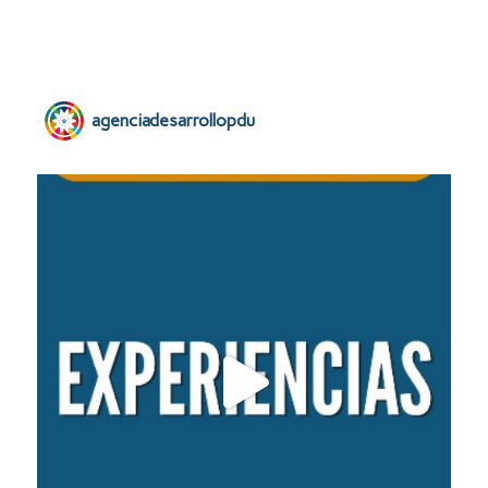
agenciadesarrollopdu